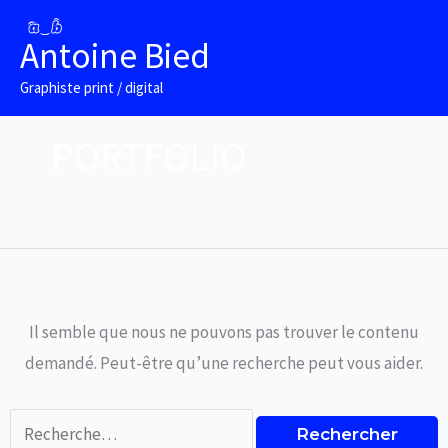
Aller
Rechercher :
au
Antoine Bied
contenu
Graphiste print / digital
PORTFOLIO
Il semble que nous ne pouvons pas trouver le contenu
demandé. Peut-être qu’une recherche peut vous aider.